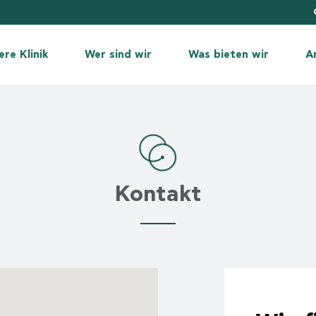
n und Mission
Ärzte
Die weibliche Fruchtbarkei
 wir?
Embryologen
Die männliche Fruchtbarke
re Klinik
Wer sind wir
Was bieten wir
Ar
e Räumlichkeiten
Eierstockstimulation mit de
ologisches Labor
In-vitro-Fertilisation (IVF)
 und Mission
Ärzte
Die weibliche Fruchtbarkei
tik (Erfolgsquote)
Einfrieren von Eizellen
 wir?
Embryologen
Die männliche Fruchtbarkei
fizierungen
Präimplantationsdiagnosti
e Räumlichkeiten
Eierstockstimulation mit de
lles
Eizellspende
ologisches Labor
In-vitro-Fertilisation (IVF)
Kontakt
sabschlüsse
Beratungsdienst & psycho
tik (Erfolgsquote)
Einfrieren von Eizellen
Leihmutterschaft
izierungen
Präimplantationsdiagnostik
les
Eizellspende
sabschlüsse
Beratungsdienst & psychol
Leihmutterschaft