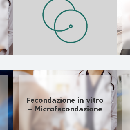
Maternità surrogata
Fecondazione in vitro
– Microfecondazione