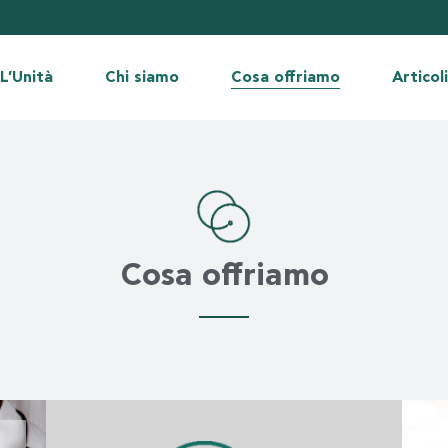
sione e missione
I medici
Fertilità nella donna
rché noi?
Gli embriologi
Fertilità nell’uomo
L’Unità
Chi siamo
Cosa offriamo
Articol
 nostra sede
Protocolli di stimolazione Mini F
boratorio di embriologia
Fecondazione in vitro – Microf
sione e missione
I medici
Fertilità nella donna
ti statistici (success rates)
Congelamento degli ovociti
rché noi?
Gli embriologi
Fertilità nell’uomo
 certificazioni
Screening preimpianto
 nostra sede
Protocolli di stimolazione Mini F
 nostre notizie
Donazione degli ovociti
boratorio di embriologia
Fecondazione in vitro – Microf
Cosa offriamo
ndiconti finanziari
Consulenza e sostegno psicolog
ti statistici (success rates)
Congelamento degli ovociti
Supporto nutrizionale personali
 certificazioni
Screening preimpianto
Maternità surrogata
 nostre notizie
Donazione degli ovociti
ndiconti finanziari
Consulenza e sostegno psicolog
Supporto nutrizionale personali