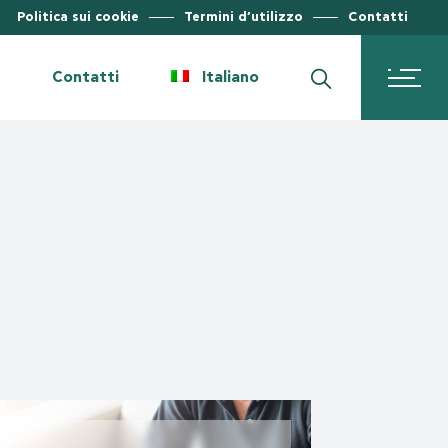
Politica sui cookie
Termini d’utilizzo
Contatti
Modulo di contatto
English
Français
Prenoti un appuntamento
i
Contatti
Italiano
Ελληνικά
IV con ciclo naturale
Mappa
Română
econdazione
Modulo di contatto
English
Deutsch
Français
Prenoti un appuntamento
Ελληνικά
IV con ciclo naturale
Mappa
Română
econdazione
ico
Deutsch
zzato
ico
zzato