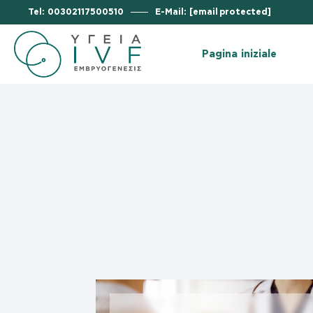
Tel: 00302117500510
E-Mail:
[email protected]
Vi
Pe
Pagina iniziale
La
La
Vi
Da
Pe
Le
La
Le
La
Re
Da
Le
Le
Re