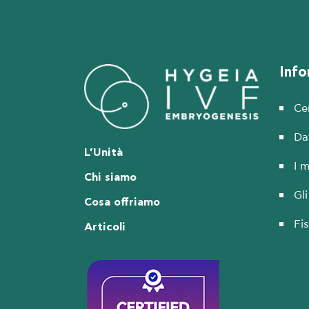
Info
Cer
Dat
L’Unità
I m
Chi siamo
Gl
Cosa offriamo
Fi
Articoli