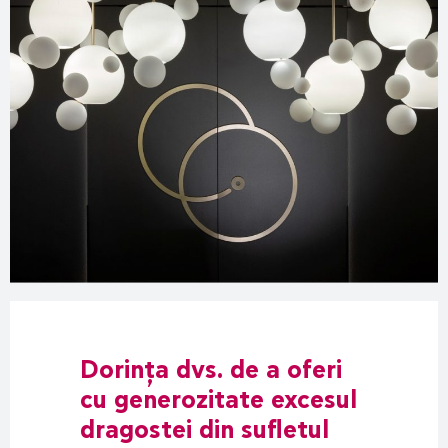
Dorința dvs. de a oferi
cu generozitate excesul
dragostei din sufletul