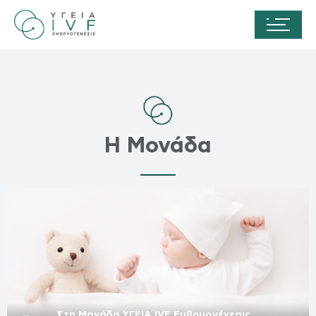
Η Μονάδα
Στη Μονάδα ΥΓΕΙΑ IVF Εμβρυογένεσις