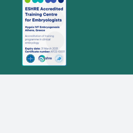
© 2026 HYGEIA IVF Embryogenesis
Made by
minoanDesign