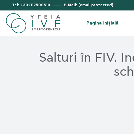
Tel: +302117500510
E-Mail:
[email protected]
Vi
De
Pagina Inițială
Fa
La
Vi
Ra
Salturi în FIV. In
De
Ce
Fa
sch
No
La
Si
Ra
Ce
No
Si