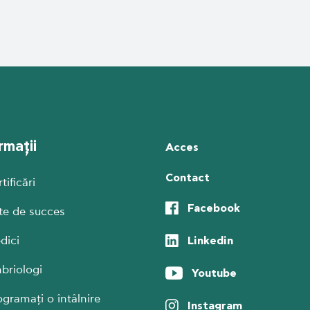
rmații
Acces
Contact
tificări
Facebook
te de succes
Linkedin
dici
briologi
Youtube
ogramați o întâlnire
Instagram