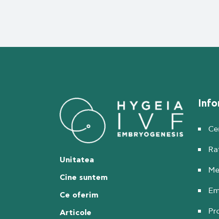
Info
Cer
Ra
Unitatea
Me
Cine suntem
Em
Ce oferim
Pr
Articole