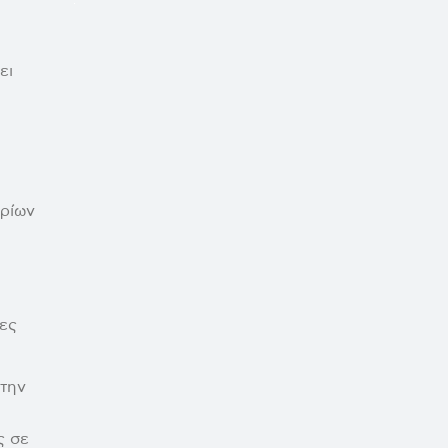
ει
αρίων
δες
 την
ς σε