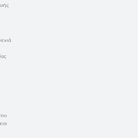
ζωής
γενιά
ίας
του
εια