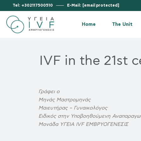
Tel: +302117500510
E-Mail:
[email protected]
Vision & M
Why us?
Home
The Unit
Our Facilit
Embryolog
Vision & Missi
Statistics 
IVF in the 21st c
Why us?
Certificati
Our Facilities
Our News
Embryology L
Financial 
Statistics (succ
Γράφει ο
Μηνάς Μαστρομηνάς
Certifications
Μαιευτήρας – Γυναικολόγος
Our News
Ειδικός στην Υποβοηθούμενη Αναπαραγω
Financial Stat
Μονάδα ΥΓΕΙΑ IVF ΕΜΒΡΥΟΓΕΝΕΣΙΣ