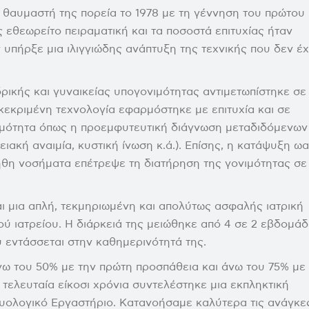
Personalized Egg Quality Insights
 θαυμαστή της πορεία το 1978 με τη γέννηση του πρώτου
Surrogacy
ς εθεωρείτο πειραματική και τα ποσοστά επιτυχίας ήταν
υπήρξε μια ιλιγγιώδης ανάπτυξη της τεχνικής που δεν έχ
ρικής και γυναικείας υπογονιμότητας αντιμετωπίστηκε σε
εκριμένη τεχνολογία εφαρμόστηκε με επιτυχία και σε
ιμότητα όπως η προεμφυτευτική διάγνωση μεταδιδόμενων
κή αναιμία, κυστική ίνωση κ.ά.). Επίσης, η κατάψυξη ω
οήθη νοσήματα επέτρεψε τη διατήρηση της γονιμότητας σε
ι μια απλή, τεκμηριωμένη και απολύτως ασφαλής ιατρική
κού ιατρείου. Η διάρκειά της μειώθηκε από 4 σε 2 εβδομά
ύ εντάσσεται στην καθημερινότητά της.
νω του 50% με την πρώτη προσπάθεια και άνω του 75% με
ελευταία είκοσι χρόνια συντελέστηκε μια εκπληκτική
ολογικό Εργαστήριο. Κατανοήσαμε καλύτερα τις ανάγκε