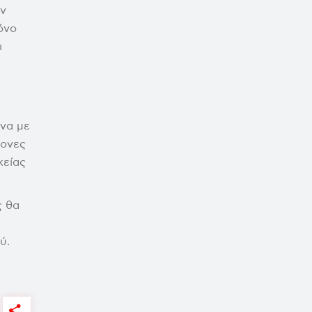
ων
όνο
ι
ένα με
μονες
κείας
ς θα
ύ.