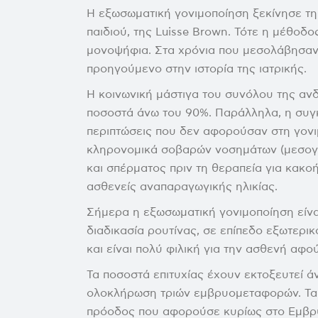
Η εξωσωματική γονιμοποίηση ξεκίνησε τη
παιδιού, της Luisse Brown. Τότε η μέθοδο
μονοψήφια. Στα χρόνια που μεσολάβησαν 
προηγούμενο στην ιστορία της ιατρικής.
Η κοινωνική μάστιγα του συνόλου της ανδ
ποσοστά άνω του 90%. Παράλληλα, η συγκ
περιπτώσεις που δεν αφορούσαν στη γον
κληρονομικά σοβαρών νοσημάτων (μεσογεια
και σπέρματος πριν τη θεραπεία για κακ
ασθενείς αναπαραγωγικής ηλικίας.
Σήμερα η εξωσωματική γονιμοποίηση είνα
διαδικασία ρουτίνας, σε επίπεδο εξωτερι
και είναι πολύ φιλική για την ασθενή αφο
Τα ποσοστά επιτυχίας έχουν εκτοξευτεί ά
ολοκλήρωση τριών εμβρυομεταφορών. Τα τ
πρόοδος που αφορούσε κυρίως στο Εμβρυ