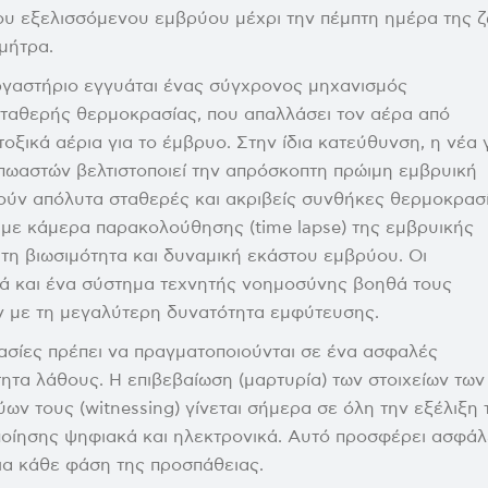
 του εξελισσόμενου εμβρύου μέχρι την πέμπτη ημέρα της 
μήτρα.
εργαστήριο εγγυάται ένας σύγχρονος μηχανισμός
σταθερής θερμοκρασίας, που απαλλάσει τον αέρα από
οξικά αέρια για το έμβρυο. Στην ίδια κατεύθυνση, η νέα 
πωαστών βελτιστοποιεί την απρόσκοπτη πρώιμη εμβρυική
ούν απόλυτα σταθερές και ακριβείς συνθήκες θερμοκρασ
ι με κάμερα παρακολούθησης (time lapse) της εμβρυικής
 τη βιωσιμότητα και δυναμική εκάστου εμβρύου. Οι
κά και ένα σύστημα τεχνητής νοημοσύνης βοηθά τους
 με τη μεγαλύτερη δυνατότητα εμφύτευσης.
κασίες πρέπει να πραγματοποιούνται σε ένα ασφαλές
ητα λάθους. Η επιβεβαίωση (μαρτυρία) των στοιχείων των
ων τους (witnessing) γίνεται σήμερα σε όλη την εξέλιξη 
οίησης ψηφιακά και ηλεκτρονικά. Αυτό προσφέρει ασφάλ
ια κάθε φάση της προσπάθειας.