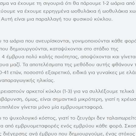
α να έχουμε τη σιγουριά ότι θα πάρουμε 1-2 ωάρια από
νεύουμε να έχουμε ερρηγμένα ωοθυλάκια ή ωοθυλάκια χω
 Αυτή είναι μια παραλλαγή του φυσικού κύκλου.
που τα ωάρια που ανευρίσκονται, γονιμοποιούνται κάθε φορ
που δημιουργούνται, καταψύχονται στο στάδιο της
4 έμβρυα πολύ καλής ποιότητας, αποψύχονται και γίνετα
ρυα μαζί. Τα αποτελέσματα της μεθόδου αυτής φθάνουν 
1 ετών, ποσοστό εξαιρετικό, ειδικά για γυναίκες με ελά
απαραγωγικής ηλικίας.
ρειαστούν αρκετοί κύκλοι (1-3) για να συλλέξουμε τελικά 
ιβάρυνση, όμως, είναι σημαντικά μικρότερη, γιατί η χρέω
 επιπλέον γίνεται μόνο μία εμβρυομεταφορά.
 το ψυχολογικό κόστος, γιατί το ζευγάρι δεν ταλαιπωρείτα
ιτα από εμβρυομεταφορές ενός εμβρύου κάθε φορά. Σκο
της διέγερσης ανά έμβρυο που δημιουργούμε, ένας στόχος