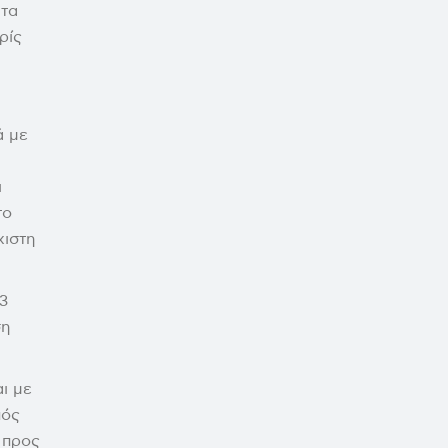
 τα
ρίς
ά με
ι
το
χιστη
3
ση
ι με
πός
 προς