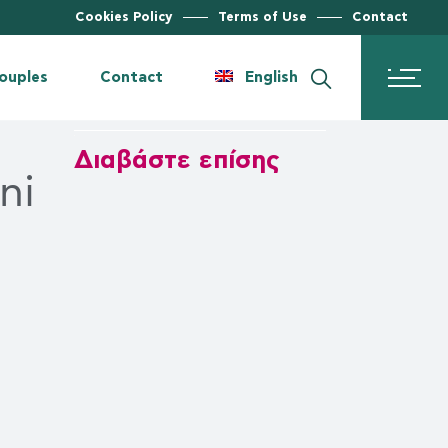
Cookies Policy
Terms of Use
Contact
Contact form
Română
Deutsch
Book an Appointment
Couples
Contact
English
on Protocols
Map
ion
Contact form
Română
Διαβάστε επίσης
ni
Deutsch
Book an Appointment
otocols
Map