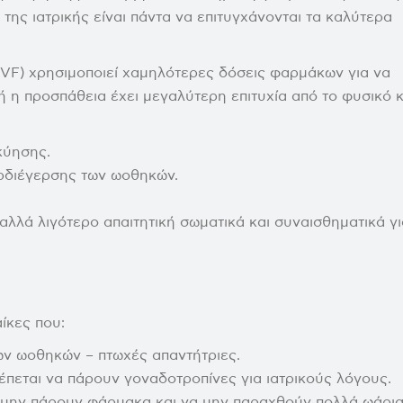
της ιατρικής είναι πάντα να επιτυγχάνονται τα καλύτερα
IVF) χρησιμοποιεί χαμηλότερες δόσεις φαρμάκων για να
ή η προσπάθεια έχει μεγαλύτερη επιτυχία από το φυσικό 
κύησης.
ρδιέγερσης των ωοθηκών.
αλλά λιγότερο απαιτητική σωματικά και συναισθηματικά γι
ίκες που:
ων ωοθηκών – πτωχές απαντήτριες.
έπεται να πάρουν γοναδοτροπίνες για ιατρικούς λόγους.
 μην πάρουν φάρμακα και να μην παραχθούν πολλά ωάρια