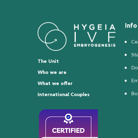
Info
Cer
Sta
The Unit
Do
Who we are
Em
What we offer
Bo
International Couples