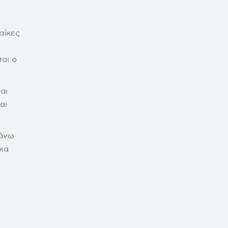
αίκες
ται ο
αι
αι
 άνω
ακα
ς