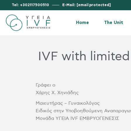
Tel: +302117500510
E-Mail:
[email protected]
Vision & M
Why us?
Home
The Unit
Our Facilit
Embryolog
Vision & Missi
Statistics 
IVF with limite
Why us?
Certificati
Our Facilities
Our News
Embryology L
Financial 
Statistics (succ
Γράφει ο
Χάρης Χ. Χηνιάδης
Certifications
Μαιευτήρας – Γυναικολόγος
Our News
Ειδικός στην Υποβοηθούμενη Αναπαραγω
Financial Stat
Μονάδα ΥΓΕΙΑ IVF ΕΜΒΡΥΟΓΕΝΕΣΙΣ