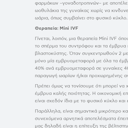
φαρμάκων –γοναδοτροπινών– με αποτέλεσμ
ωοθυλάκια της γυναίκας χωρίς να κινδυ
ωάρια, όπως συμβαίνει στο φυσικό κύκλο.
Θεραπεία: Mini IVF
Γίνεται, λοιπόν, μια θεραπεία Mini IVF ό
το σπέρμα του συντρόφου και τα έμβρυα 
βλαστοκύστης. Όταν συγκεντρωθούν 2 με 
μόνο μία εμβρυομεταφορά με όλα τα έμβ
40% ανά εμβρυομεταφορά σε γυναίκες 40-4
παραγωγή ωαρίων ή/και προχωρημένης αν
Πρέπει όμως να τονίσουμε ότι μπορεί να χ
έμβρυα καλής ποιότητας. Η οικονομική επ
είναι σχεδόν ίδια με το φυσικό κύκλο και
Παράλληλα, είναι σημαντικά μικρότερο και
συνεχόμενα αρνητικά αποτελέσματα έπε
μας δηλαδή είναι η επίτευξη της βέλτισ