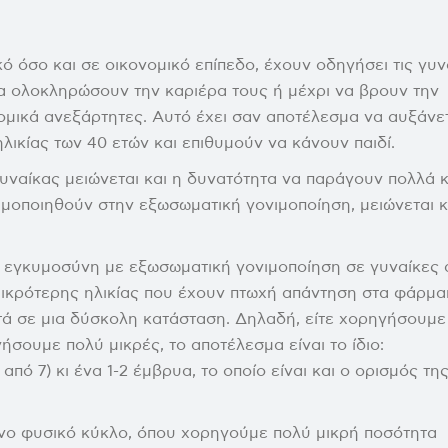
Personalized Egg Quality Insights
Surrogacy
ό όσο και σε οικονομικό επίπεδο, έχουν οδηγήσει τις γυν
α ολοκληρώσουν την καριέρα τους ή μέχρι να βρουν την
νομικά ανεξάρτητες. Αυτό έχει σαν αποτέλεσμα να αυξάνε
λικίας των 40 ετών και επιθυμούν να κάνουν παιδί.
υναίκας μειώνεται και η δυνατότητα να παράγουν πολλά κ
ιμοποιηθούν στην εξωσωματική γονιμοποίηση, μειώνεται κ
ε εγκυμοσύνη με εξωσωματική γονιμοποίηση σε γυναίκες
 μικρότερης ηλικίας που έχουν πτωχή απάντηση στα φάρμ
ά σε μια δύσκολη κατάσταση. Δηλαδή, είτε χορηγήσουμε
σουμε πολύ μικρές, το αποτέλεσμα είναι το ίδιο:
πό 7) κι ένα 1-2 έμβρυα, το οποίο είναι και ο ορισμός τη
ένο φυσικό κύκλο, όπου χορηγούμε πολύ μικρή ποσότητα