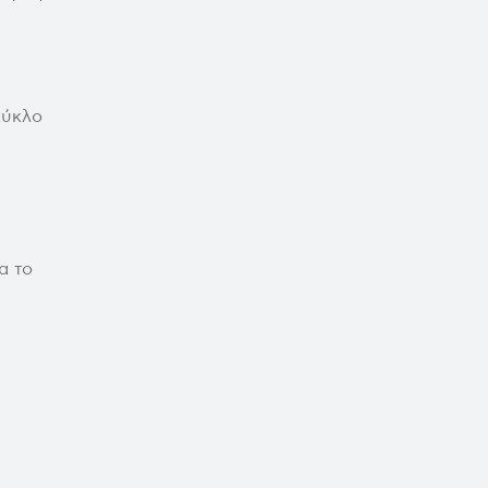
κύκλο
α το
.