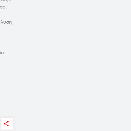
σο,
 λύση
δα