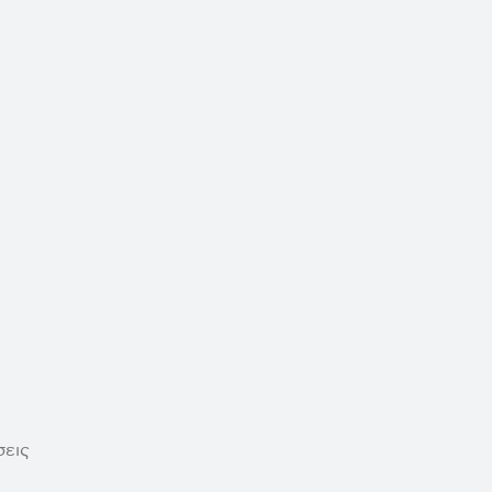
ίων
σεις