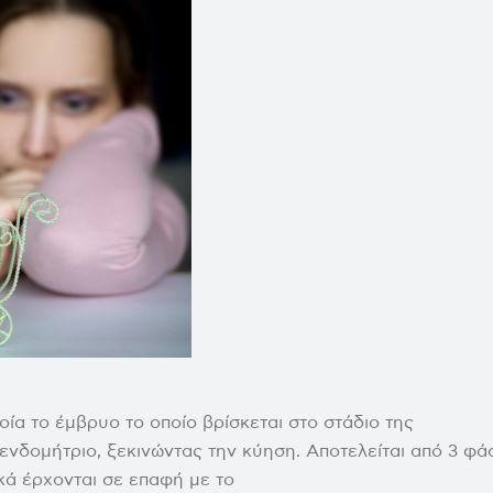
ρεσίες
Ψυχολογική και Συμβουλευτική Υποστήριξη
Παρένθετη Μητρότητα
Εξατομικευμένες πληροφορίες για την ποιότητα των ωαρ
Υπολογισμός γόνιμων ημερών
οία το έμβρυο το οποίο βρίσκεται στο στάδιο της
νδομήτριο, ξεκινώντας την κύηση. Αποτελείται από 3 φά
ικά έρχονται σε επαφή με το