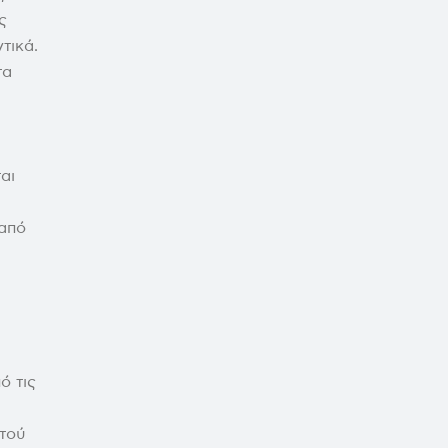
ς
τικά.
τα
αι
 από
ό τις
πτού