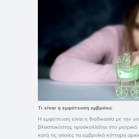
Οικονομικές καταστάσεις
Οικονομικές Υπη
Περιοδικά
Απολογισμοί ΕΚΕ
Τι είναι η εμφύτευση εμβρύου;
Η εμφύτευση είναι η διαδικασία με την οπ
βλαστοκύστης προσκολλάται στο μητρικό ε
κατά τις οποίες τα εμβρυϊκά κύτταρα αρχ