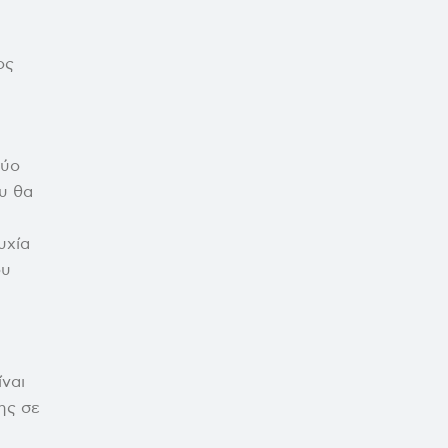
ος
δύο
υ θα
υχία
ου
ναι
ης σε