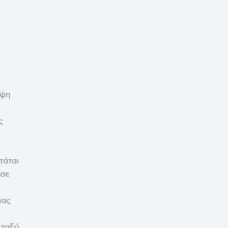
όψη
ς
τάται
 σε
ιας
εταξύ