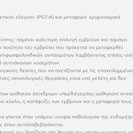
ετικού ελέγχου (PGT-A) και μεταφορά χρωμοσωμικά
στης: παρέχει καλύτερη επιλογή εμβρύων και παράγει
 ποιότητα του εμβρύου που πρόκειται να μεταφερθεί.
αντιφωσφολιπιδικών αντισωμάτων λαμβάνοντας επίσης υπ
κό αυτοάνοσων νοσημάτων.
γικούς δείκτες που να σχετίζονται με τις επανειλημμένε
νες ανοσολογικές θεραπείες είναι υπό μελέτη και δεν
 των ωοθηκών (σύνδρομο υπερδιέγερσης ωοθηκών) συνισ
ιο κύκλο, η κατάψυξη των εμβρύων και η μεταφορά τους
α γίνεται όταν υπάρχει υποψία παθολογιών της ενδομήτρ
υς όπου αυτό
επιβεβαιώνεται.
 λογική του βασίζεται στη θεωρία του αποσυγχρονισμού μ