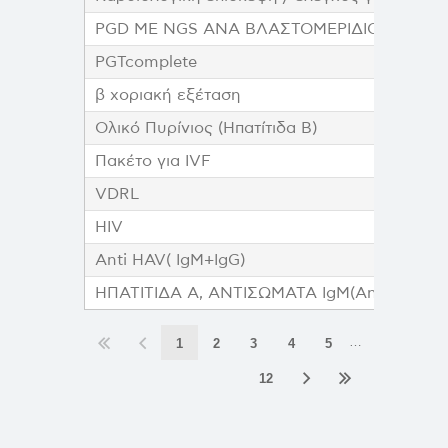
PGD ΜΕ NGS ANA ΒΛΑΣΤΟΜΕΡΙΔΙΟ
PGTcomplete
β χοριακή εξέταση
Ολικό Πυρίνιος (Ηπατίτιδα Β)
Πακέτο για IVF
VDRL
HIV
Anti HAV( IgM+IgG)
ΗΠΑΤΙΤΙΔΑ Α, ΑΝΤΙΣΩΜΑΤΑ IgM(Anti-HAV I
…
1
2
3
4
5
12