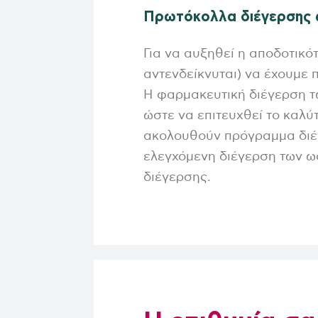
Οικονομικές καταστάσεις
Οικονομικές Υπη
Πρωτόκολλα διέγερσης
Περιοδικά
Για να αυξηθεί η αποδοτικό
Απολογισμοί ΕΚΕ
αντενδείκνυται) να έχουμε
Η φαρμακευτική διέγερση τω
ώστε να επιτευχθεί το καλύ
ακολουθούν πρόγραμμα διέγ
ελεγχόμενη διέγερση των ω
διέγερσης.