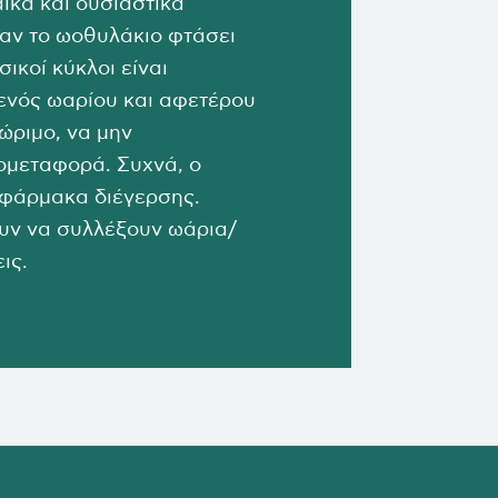
ίκα και ουσιαστικά
αν το ωοθυλάκιο φτάσει
ικοί κύκλοι είναι
 ενός ωαρίου και αφετέρου
ώριμο, να μην
υομεταφορά. Συχνά, ο
 φάρμακα διέγερσης.
ουν να συλλέξουν ωάρια/
ις.