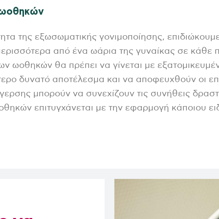
ρεσίες
Ψυχολογική και Συμβουλευτική Υποστήριξη
 ωοθηκών
Παρένθετη Μητρότητα
τητα της εξωσωματικής γονιμοποίησης, επιδιώκουμε
Εξατομικευμένες πληροφορίες για την ποιότητα των ωαρ
 περισσότερα από ένα ωάρια της γυναίκας σε κάθε 
Υπολογισμός γόνιμων ημερών
ν ωοθηκών θα πρέπει να γίνεται με εξατομικευμέν
τερο δυνατό αποτέλεσμα και να αποφευχθούν οι επ
ερσης μπορούν να συνεχίζουν τις συνήθεις δραστη
οθηκών επιτυγχάνεται με την εφαρμογή κάποιου ε