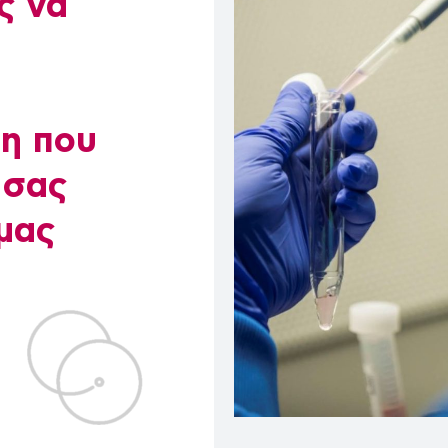
ς να
πη που
 σας
 μας