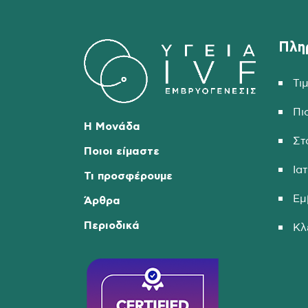
Πλη
Τι
Πι
Η Μονάδα
Στ
Ποιοι είμαστε
Ια
Τι προσφέρουμε
Εμ
Άρθρα
Περιοδικά
Κλ