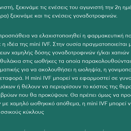
στή, ξεκινάμε τις ενέσεις του αγωνιστή την 2η ημέ
ρα) ξεκινάμε και τις ενέσεις γοναδοτροφινών.
α προσπάθεια να ελαχιστοποιηθεί η φαρμακευτική 
 ιδέα της mini IVF. Στην ουσία πραγματοποιείται 
ων χαμηλής δόσης γοναδοτροφινών ή/και χαπιών α
θυλάκια στις ωοθήκες τα οποία παρακολουθούνται
τικής για να ακολουθήσει η ωοληψία, η γονιμοποί
εταφορά. Η mini IVF μπορεί να εφαρμοστεί σε γυνα
άκων ή θέλουν να περιορίσουν το κόστος της θερα
μβρύων που θα προκύψουν. Θα πρέπει όμως να προ
ν με χαμηλό ωοθηκικό απόθεμα, η mini IVF μπορεί 
ασσικούς κύκλους