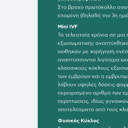
Στο βραχύ πρωτόκολλο αγωνι
επομένη (δηλαδή την 3η ημέ
Mini IVF
Τα τελευταία χρόνια σε μι
εξωσωματικής αναπτύχθηκε η
ωοθηκών με χορήγηση ενέσε
αναπτύσσονται λιγότερα ωο
κλασσικούς κύκλους εξωσωμα
των εμβρύων και η εμβρυομ
λάβουν υψηλές δόσεις φαρμ
περιορισμένο αριθμό των ε
περιπτώσεις, ιδίως γυναικώ
αποτελέσματα από τους κλ
Φυσικός Κύκλος