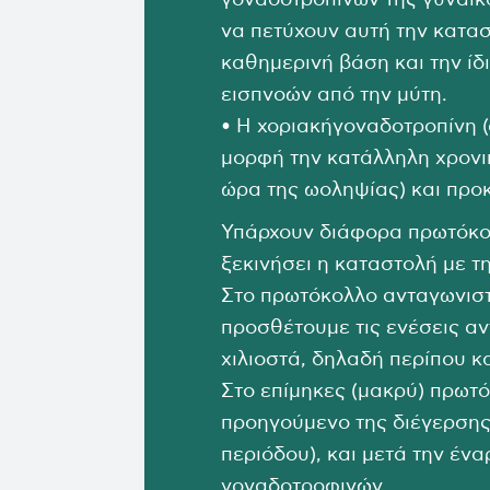
γοναδοτροπινών της γυναίκα
να πετύχουν αυτή την κατασ
καθημερινή βάση και την ί
εισπνοών από την μύτη.
• Η χοριακήγοναδοτροπίνη 
μορφή την κατάλληλη χρονι
ώρα της ωοληψίας) και προ
Υπάρχουν διάφορα πρωτόκο
ξεκινήσει η καταστολή με 
Στο πρωτόκολλο ανταγωνιστ
προσθέτουμε τις ενέσεις α
χιλιοστά, δηλαδή περίπου κ
Στο επίμηκες (μακρύ) πρωτό
προηγούμενο της διέγερσης
περιόδου), και μετά την έν
γοναδοτροφινών.