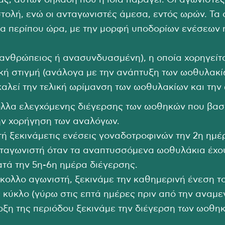
ς, αυτών δηλαδή που η ίδια παράγει. Οι αγωνιστές 
τολή, ενώ οι ανταγωνιστές άμεσα, εντός ωρών. Τα
δια περίπου ώρα, με την μορφή υποδορίων ενέσεων 
(ανθρώπειος ή ανασυνδυασμένη), η οποία χορηγείτ
κή στιγμή (ανάλογα με την ανάπτυξη των ωοθυλακί
καλεί την τελική ωρίμανση των ωοθυλακίων και την
λλα ελεγχόμενης διέγερσης των ωοθηκών που βασι
την χορήγηση των αναλόγων.
ή ξεκινάμετις ενέσεις γοναδοτροφινών την 2η ημέρ
νταγωνιστή όταν τα αναπτυσσόμενα ωοθυλάκια έχου
ατά την 5η-6η ημέρα διέγερσης.
κολλο αγωνιστή, ξεκινάμε την καθημερινή ένεση τ
 κύκλο (γύρω στις επτά ημέρες πριν από την αναμ
αρξη της περιόδου ξεκινάμε την διέγερση των ωοθη