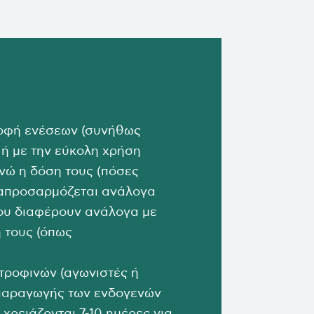
μορφή ενέσεων (συνήθως
 ή με την εύκολη χρήση
ενώ η δόση τους (πόσες
ναπροσαρμόζεται ανάλογα
ου διαφέρουν ανάλογα με
ή τους (όπως
τροφινών (αγωνιστές ή
 παραγωγής των ενδογενών