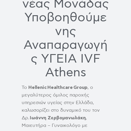
νέας Μονάδας
Υποβοηθούμε
νης
Αναπαραγωγή
ς ΥΓΕΙΑ IVF
Athens
Το
Hellenic
Healthcare
Group
, ο
μεγαλύτερος όμιλος παροχής
υπηρεσιών υγείας στην Ελλάδα,
καλωσορίζει στο δυναμικό του τον
Δρ.
Ιωάννη Ζερβομανωλάκη
,
Μαιευτήρα – Γυναικολόγο με