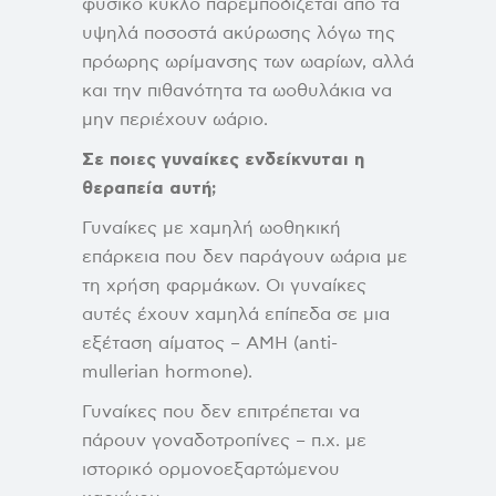
φυσικό κύκλο παρεμποδίζεται από τα
υψηλά ποσοστά ακύρωσης λόγω της
πρόωρης ωρίμανσης των ωαρίων, αλλά
και την πιθανότητα τα ωοθυλάκια να
μην περιέχουν ωάριο.
Σε ποιες γυναίκες ενδείκνυται η
θεραπεία αυτή;
Γυναίκες με χαμηλή ωοθηκική
επάρκεια που δεν παράγουν ωάρια με
τη χρήση φαρμάκων. Οι γυναίκες
αυτές έχουν χαμηλά επίπεδα σε μια
εξέταση αίματος – ΑΜΗ (anti-
mullerian hormone).
Γυναίκες που δεν επιτρέπεται να
πάρουν γοναδοτροπίνες – π.χ. με
ιστορικό ορμονοεξαρτώμενου