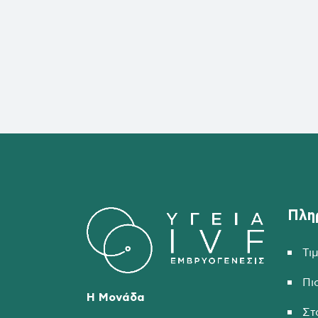
Πλη
Τι
Πι
Η Μονάδα
Στ