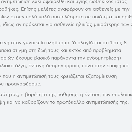
 αντιμετώπιση έχει αφαιρεθεί και υγιής ωοθηκικός ιστός
ωοθήκες. Επίσης μελέτες αναφέρουν ότι ασθενείς με την
ίων έχουν πολύ καλά αποτελέσματα σε ποιότητα και αρι
 ιδίως αν πρόκειται για ασθενείς ηλικίας μικρότερης των 
νή στον γυναικείο πληθυσμό. Υπολογίζεται ότι 1 στις 8
ποια στιγμή στη ζωή τους και εκτός από προβλήματα
γαριών έχουμε βασικό παράγοντα την ενδομητρίωση)
ιλιακά άλγη, έντονη δυσμηνόρροια, πόνο στην επαφή κά.
που η αντιμετώπισή τους χρειάζεται εξατομίκευση
ου προαναφέραμε.
ιμότητας, η βαρύτητα της πάθησης, η ένταση των υπολοίπ
η και να καθορίζουν το πρωτόκολλο αντιμετώπισής της.