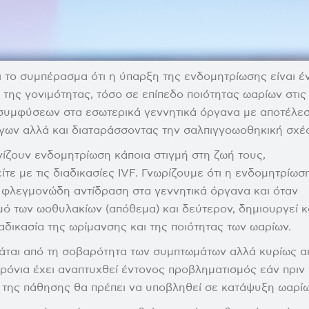
 το συμπέρασμα ότι η ύπαρξη της ενδομητρίωσης είναι έ
 της γονιμότητας, τόσο σε επίπεδο ποιότητας ωαρίων στις
 συμφύσεων στα εσωτερικά γεννητικά όργανα με αποτέλε
γγων αλλά και διαταράσσοντας την σαλπιγγοωοθηκική σχέ
ίζουν ενδομητρίωση κάποια στιγμή στη ζωή τους,
τε με τις διαδικασίες IVF. Γνωρίζουμε ότι η ενδομητρίωσ
 φλεγμονώδη αντίδραση στα γεννητικά όργανα και όταν
μό των ωοθυλακίων (απόθεμα) και δεύτερον, δημιουργεί κ
αδικασία της ωρίμανσης και της ποιότητας των ωαρίων.
άται από τη σοβαρότητα των συμπτωμάτων αλλά κυρίως απ
χρόνια έχει αναπτυχθεί έντονος προβληματισμός εάν πριν 
 της πάθησης θα πρέπει να υποβληθεί σε κατάψυξη ωαρίω