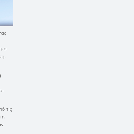
νας
σμα
ση.
η
αι
ό τις
τη
ν.